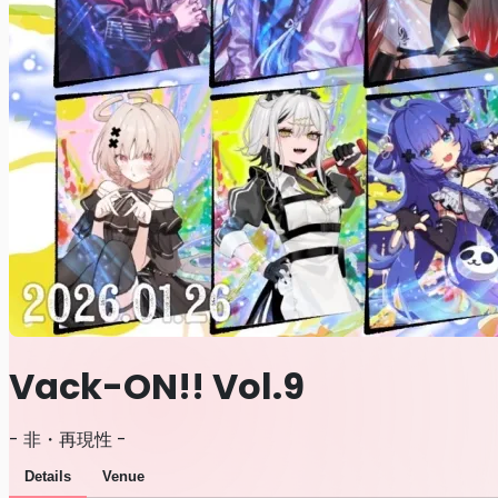
Vack-ON!! Vol.9
- 非・再現性 -
Details
Venue