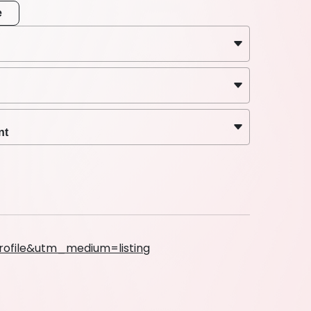
e
 】★*☆＊★*☆
nt
rofile&utm_medium=listing