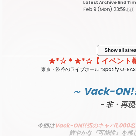
Latest Archive End Ti
Feb 9 (Mon) 23:59
JST
Show all str
★*☆＊★*☆【 イベント
東京・渋谷のライブホール ”Spotify O-EAS
～ Vack-ON!!
- 非・再現
今回は
Vack-ON!!初のキャパ1,0
鮮やかな『可能性』を感