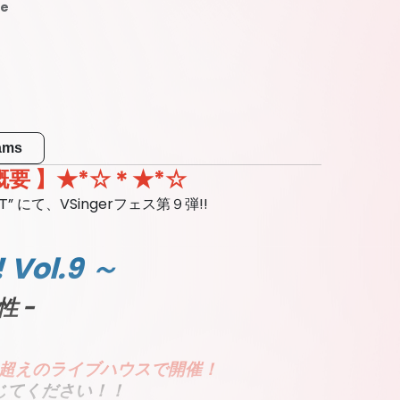
me
eams
概要 】★*☆＊★*☆
T” にて、
VSingerフェス第９弾!!
 Vol.9 ～
性 -
00名超えのライブハウスで開催！
じてください！！