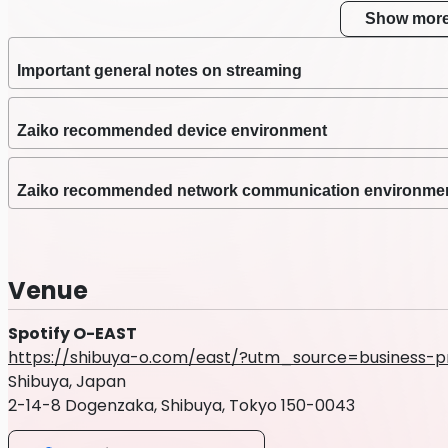
Show mor
★*☆＊★*☆【 出演
Important general notes on streaming
Zaiko recommended device environment
Zaiko recommended network communication environme
Venue
Spotify O-EAST
https://shibuya-o.com/east/?utm_source=business-p
Shibuya, Japan
2-14-8 Dogenzaka, Shibuya, Tokyo 150-0043