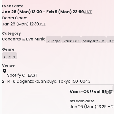
Event date
Jan 26 (Mon) 13:30 – Feb 9 (Mon) 23:59
JST
Doors Open:
Jan 26 (Mon) 12:30
JST
Category
Concerts & Live Music
VSinger
Vack-ON!!
VSingerフェス
リ
Genre
Culture
Venue
Spotify O-EAST
2-14-8 Dogenzaka, Shibuya, Tokyo 150-0043
Vack-ON!! vol.9配信
Stream date
Jan 26 (Mon) 13:25 – 2