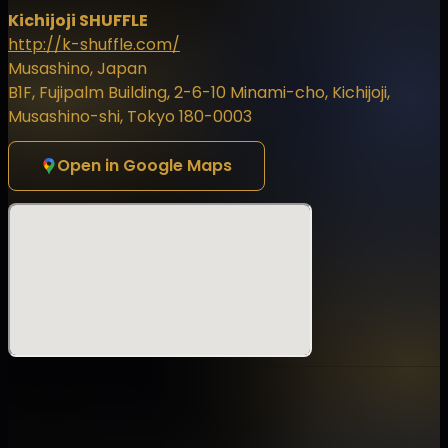
Kichijoji SHUFFLE
http://k-shuffle.com/
Musashino, Japan
B1F, Fujipalm Building, 2-6-10 Minami-cho, Kichijoji,
Musashino-shi, Tokyo 180-0003
Open in Google Maps