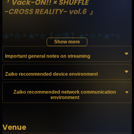
『 Vack-ON!! × SHUFFLE
-CROSS REALITY- vol.6 』
★*☆＊★*☆【 出演 】★*☆＊★*☆
Show more
【出演者様（順不同）】
Important general notes on streaming
水沢オペラ 様
渉海よひら 様
Zaiko recommended device environment
神凪アンナ 様
蒼依そなた 様
心呼 様
Zaiko recommended network communication
environment
ito 様
Venue