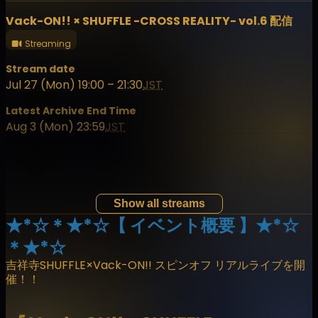
Vack-ON!! × SHUFFLE -CROSS REALITY- vol.6 配信
Streaming
Stream date
Jul 27 (Mon) 19:00 – 21:30
JST
Latest Archive End Time
Aug 3 (Mon) 23:59
JST
Show all streams
★*☆＊★*☆【 イベント概要 】★*☆
＊★*☆
吉祥寺SHUFFLE×Vack-ON!! スピンオフ リアルライブを開
催！！