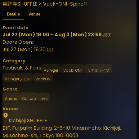
吉祥寺SHUFFLE × Vack-ON!! Spinoff
Details
Venue
Event date
Jul 27 (Mon) 19:00 – Aug 3 (Mon) 23:59
JST
Doors Open:
Jul 27 (Mon) 18:30
JST
Category
Festivals & Fairs
VSinger
Vack-ON!!
リアルライブ
Vsingerフェス
VackON
Genre
Anime
Culture
Live
Venue
Kichijoji SHUFFLE
B1F, Fujipalm Building, 2-6-10 Minami-cho, Kichijoji,
Musashino-shi, Tokyo 180-0003